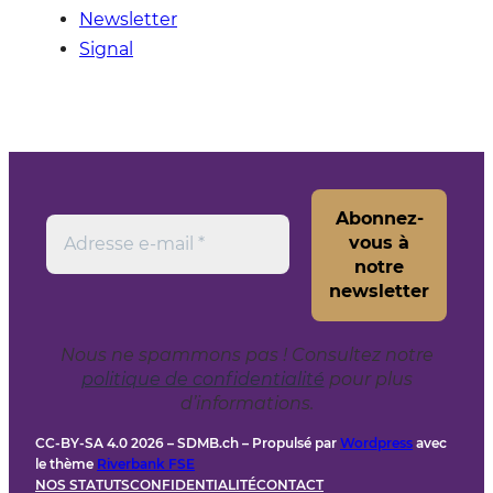
Newsletter
Signal
Nous ne spammons pas ! Consultez notre
politique de confidentialité
pour plus
d’informations.
CC-BY-SA 4.0 2026 – SDMB.ch – Propulsé par
Wordpress
avec
le thème
Riverbank FSE
NOS STATUTS
CONFIDENTIALITÉ
CONTACT