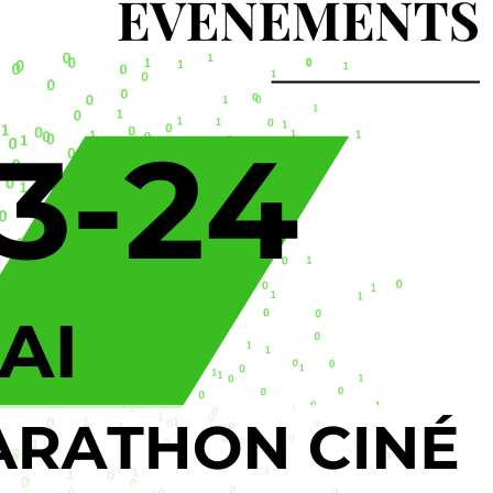
26 – Sortir du monde
ez n’était pas le vrai ? Week-end
-club Athénée propose un week-end