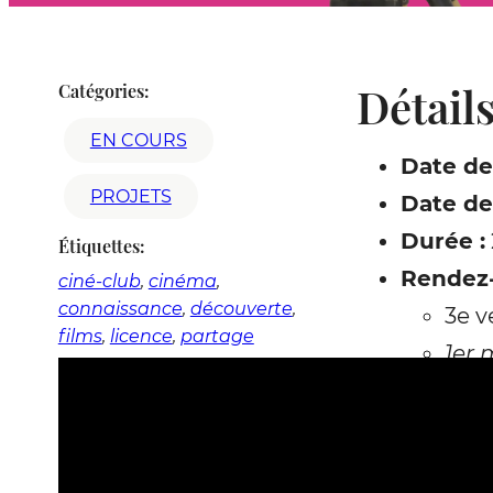
Détail
Catégories:
EN COURS
Date de
PROJETS
Date de 
Durée :
Étiquettes:
Rendez-
ciné-club
, 
cinéma
, 
connaissance
, 
découverte
, 
3e v
films
, 
licence
, 
partage
1er 
Membres
Descri