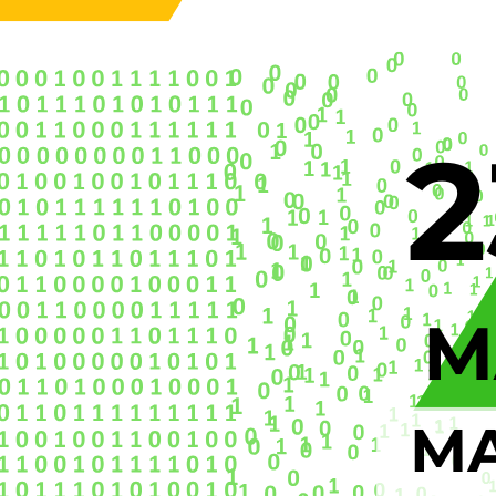
Ciné-marathon 20
PASSÉS
PROJETS
Et si le monde que vous connaiss
marathon — 23 & 24 mai Le ciné