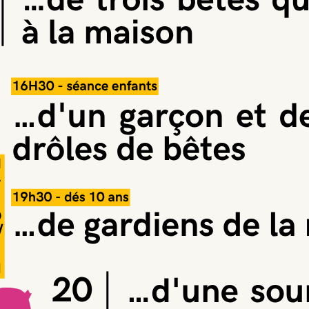
Sur les traces de…
animaux
EN COURS
PROJETS
Cette année, le Ciné-Club Athéné
qui n’en fait qu’à sa tête à la cré
peu par curiosité, beaucoup par
— et à la fin de chacun, la même 