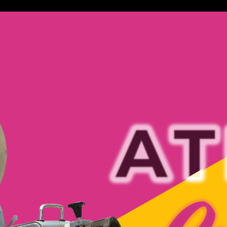
 a vu s’ouvrir le ciné-club Athénée en homm
 ans après sa fermeture.
 sans distinction, ce ciné-club se veut gratuit
ation.
de licence parapluie et sa collection de DVDs
es propres soirées thématiques ou d’organise
 tout le monde en profite
alle entièrement équipée, tout le monde peut
an de cinéma ? Nous aussi ! Du manga au cin
sters américains. Tout est possible !
édents cycle et festivals