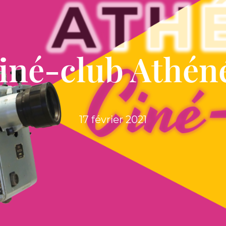
iné-club Athén
17 février 2021