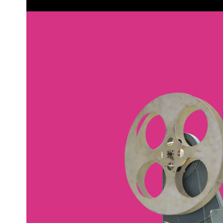
L’année 2021
quartier, 18
Ouvert à tous
la programm
Son système 
d’imaginer s
Pour que
Grâce à la s
Vous êtes f
gros blockbu
Les préc