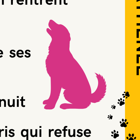
 nos amis les
e suit les animaux à la trace Du chat
ature qu’on déballe à Noël. On les suit un
 habitude. Sept séances, sept animaux
sensation bizarre : on est sûr…