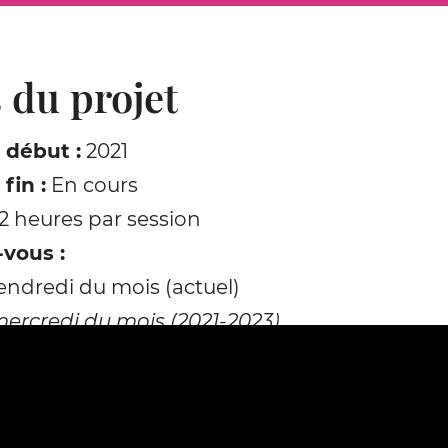
s du projet
 début :
2021
fin :
En cours
2 heures par session
vous :
endredi du mois (actuel)
mercredi du mois (2021-2023)
 impliqués :
Comité de la SDMB
ption