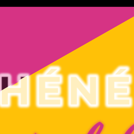
age à la mythique salle de cinéma du
, convivial et participatif au niveau de
 offre à chacun la possibilité
r des festivals inédits à la demande.
 se faire sa propre salle de cinéma.
éma d’auteur, des films engagés au