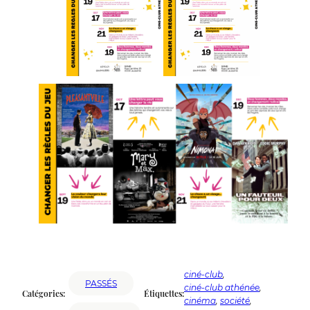
ciné-club
, 
PASSÉS
ciné-club athénée
, 
Catégories:
Étiquettes:
cinéma
, 
société
, 