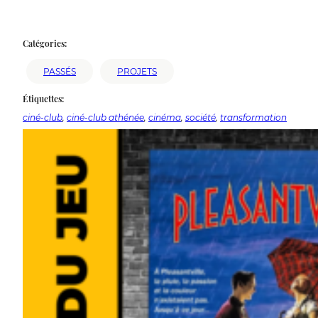
Catégories:
PASSÉS
PROJETS
Étiquettes:
ciné-club
, 
ciné-club athénée
, 
cinéma
, 
société
, 
transformation