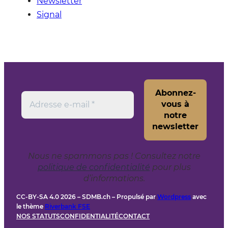
Newsletter
Signal
Nous ne spammons pas ! Consultez notre
politique de confidentialité
pour plus
d’informations.
CC-BY-SA 4.0 2026 – SDMB.ch – Propulsé par
Wordpress
avec
le thème
Riverbank FSE
NOS STATUTS
CONFIDENTIALITÉ
CONTACT