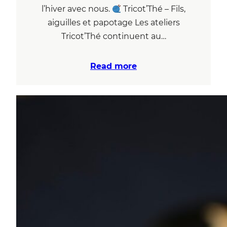
l’hiver avec nous.
Tricot’Thé – Fils,
aiguilles et papotage Les ateliers
Tricot’Thé continuent au…
Read more