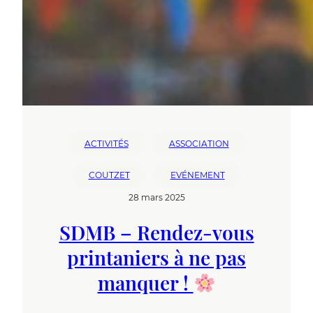
ACTIVITÉS
ASSOCIATION
COUTZET
EVÉNEMENT
28 mars 2025
SDMB – Rendez-vous
printaniers à ne pas
manquer !