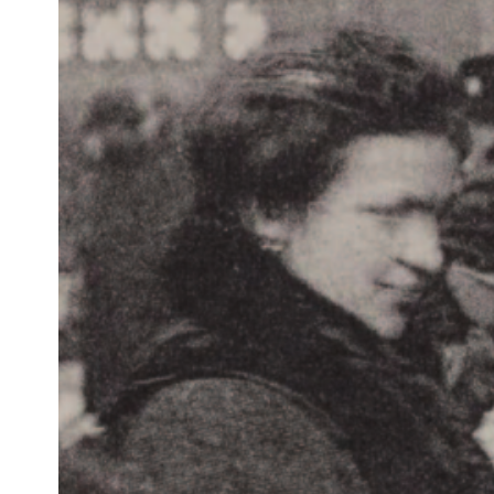
annoncer au
prix doux et
soient favori
… au v
En raison de
Repos, nous 
évènements 
Vous avez e
déménager (p
jouets et qu
Alors n’atte
meilleurs st