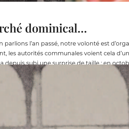
rché dominical…
 parlions l’an passé, notre volonté est d’or
, les autorités communales voient cela d’un
a depuis subi une surprise de taille : en octobr
four de Mon-Repos/Sainte-Beuve. Cela double 
station.
vaux d’adaptation qui auront lieu à la fin du
prévues. Aussi nous avons décidé de reporte
en avec l’inauguration officielle de la placett
ans notre prochaine édition. Toutefois, en ca