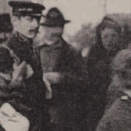
près de marche@sdmb.ch. Nous allons prop
 souhaitons que les commerçants proposant d
sés !
ide-grenier
s travaux prévus à l’endroit du futur marché
préférons organiser un vide-grenier qui lance
dans le quartier.
nvie de proposer aux gens vos plus improbabl
as trop loin on espère !), vos enfants sont
elques sous pourraient leur payer leur voyage
ndez pas pour vous inscrire et connaître nos 
ands seront attribués par ordre d’inscripti