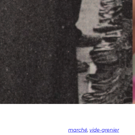
marché
, 
vide-grenier