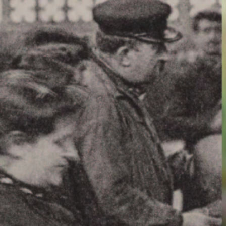
oser une vingtaine d’emplacements à
e l’artisanat et des produits locaux
, carrefour Rue Sainte-Beuve et Mon-
ra la possibilité d’organiser des
es morceaux de vie, vous allez
 devenus trop grands pour tous ces
 d’étude ?
conditions :
vide-grenier@sdmb.ch
. Les
on. Une présence communale assurera