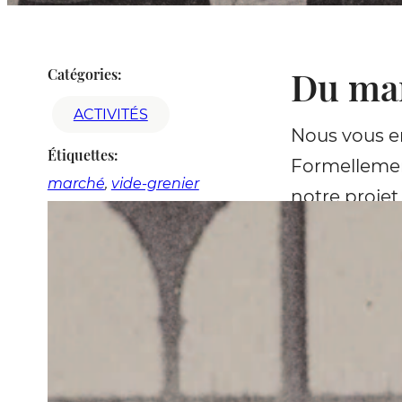
Du ma
Catégories:
ACTIVITÉS
Nous vous en
Étiquettes:
Formellement
marché
, 
vide-grenier
notre projet 
sur le carre
notre manife
Mais des tra
des 3 dates 
marché en li
parviendra d