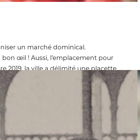
ganiser un marché dominical.
 bon œil ! Aussi, l’emplacement pour
e 2019, la ville a délimité une placette
la surface initialement prévue pour
 printemps nous obligent à annuler 2
r à mi-septembre l’inauguration de ce
e. Un calendrier plus spécifique vous
s d’intérêt, vous pouvez déjà vous