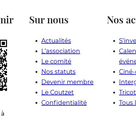
nir
Sur nous
Nos ac
Actualités
S’inve
L’association
Calen
Le comité
évén
Nos statuts
Ciné-
Devenir membre
Inter
Le Coutzet
Trico
Confidentialité
Tous 
 à