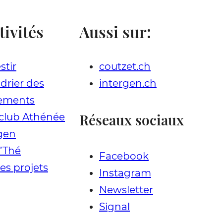
tivités
Aussi sur:
stir
coutzet.ch
drier des
intergen.ch
ements
Réseaux sociaux
club Athénée
gen
t’Thé
Facebook
les projets
Instagram
Newsletter
Signal