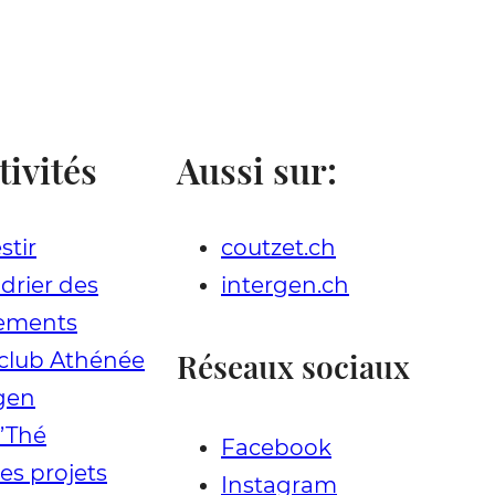
tivités
Aussi sur:
stir
coutzet.ch
drier des
intergen.ch
ements
Réseaux sociaux
club Athénée
gen
t’Thé
Facebook
les projets
Instagram