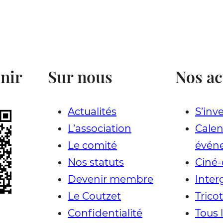
nir
Sur nous
Nos ac
Actualités
S’inve
L’association
Calen
Le comité
évén
Nos statuts
Ciné-
Devenir membre
Inter
Le Coutzet
Trico
Confidentialité
Tous 